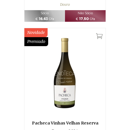
Douro
Sócio
Não Sócio
16,63
17,50
€
Gfa
€
Gfa
Novidade
Premiado
Pacheca Vinhas Velhas Reserva