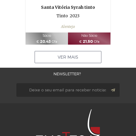
Santa Vitória Syrah tinto
Tinto
2023
Alentejo
Sócio
Não Sócio
20,43
21,50
€
Gfa
€
Gfa
VER MAIS
NEWSLETTER?