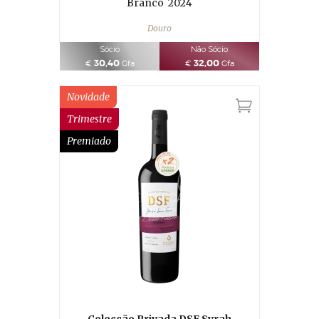
Branco
2024
Douro
Sócio
Não Sócio
30,40
32,00
€
Gfa
€
Gfa
Novidade
Trimestre
Premiado