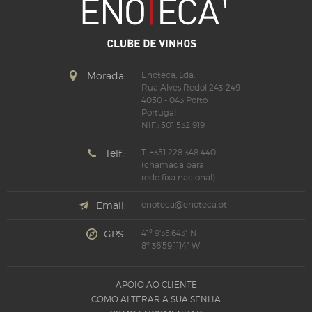
Morada:
Enoteca, Lda.
Rua Alves Redol 243-249
4050 - 043 Porto
Portugal
NIF.: 501 532 919
Telf.:
T: +351 228 348 440
(chamada para
rede fixa nacional)
Email:
enoteca@enoteca.pt
GPS:
41º 9'35.643" N
8º 36'59.1114" W
APOIO AO CLIENTE
COMO ALTERAR A SUA SENHA