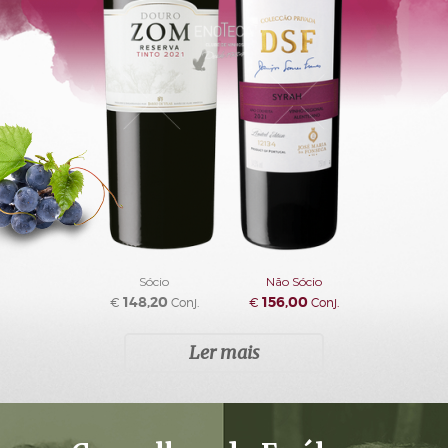
Sócio
Não Sócio
148,20
156,00
€
Conj.
€
Conj.
Ler mais