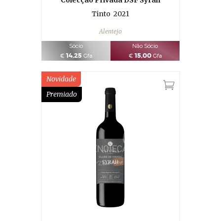
Colecção Privada DSF Syrah
Tinto
2021
Alentejo
Sócio
Não Sócio
14,25
15,00
€
Gfa
€
Gfa
Novidade
Premiado