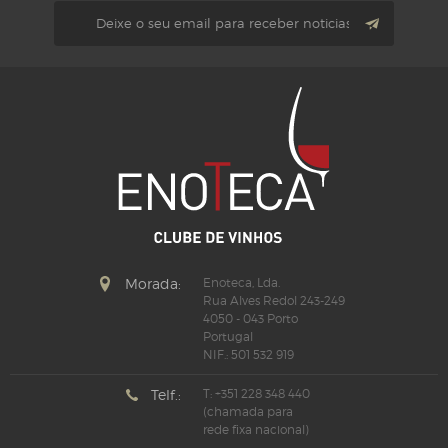
Morada:
Enoteca, Lda.
Rua Alves Redol 243-249
4050 - 043 Porto
Portugal
NIF.: 501 532 919
Telf.:
T: +351 228 348 440
(chamada para
rede fixa nacional)