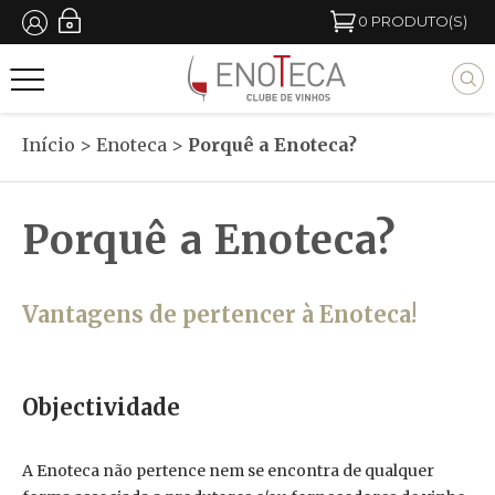
Passar
0
PRODUTO(S)
para
M
o
y
conteúdo
b
Início
>
Enoteca
>
Porquê a Enoteca?
principal
l
o
Porquê a Enoteca?
c
k
t
Vantagens de pertencer à Enoteca!
i
t
Objectividade
l
e
A Enoteca não pertence nem se encontra de qualquer