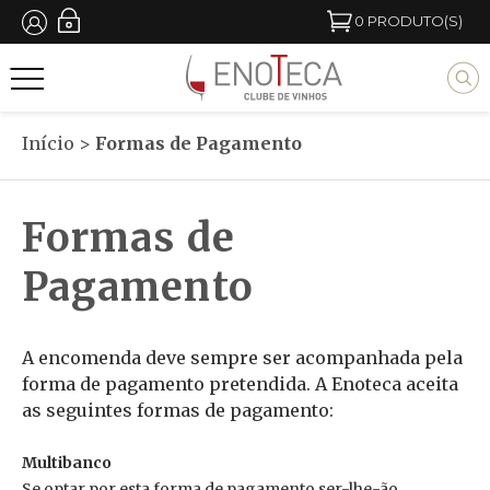
Passar
0
PRODUTO(S)
para
M
o
y
conteúdo
b
Início
>
Formas de Pagamento
principal
l
o
Formas de
c
k
Pagamento
t
i
A encomenda deve sempre ser acompanhada pela
t
forma de pagamento pretendida. A Enoteca aceita
as seguintes formas de pagamento:
l
e
Multibanco
Se optar por esta forma de pagamento ser-lhe-ão