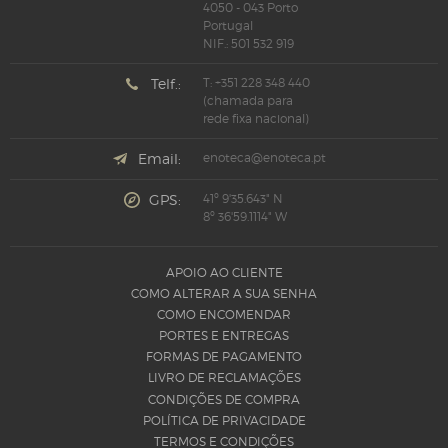
4050 - 043 Porto
Portugal
NIF.: 501 532 919
Telf.:
T: +351 228 348 440
(chamada para
rede fixa nacional)
Email:
enoteca@enoteca.pt
GPS:
41º 9'35.643" N
8º 36'59.1114" W
APOIO AO CLIENTE
COMO ALTERAR A SUA SENHA
COMO ENCOMENDAR
PORTES E ENTREGAS
FORMAS DE PAGAMENTO
LIVRO DE RECLAMAÇÕES
CONDIÇÕES DE COMPRA
POLÍTICA DE PRIVACIDADE
TERMOS E CONDIÇÕES