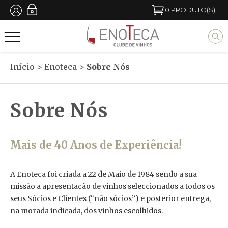
Passar
0
PRODUTO(S)
para
M
o
y
conteúdo
b
Início
>
Enoteca
>
Sobre Nós
principal
l
o
Sobre Nós
c
k
t
Mais de 40 Anos de Experiência!
i
A Enoteca foi criada a 22 de Maio de 1984 sendo a sua
t
missão a apresentação de vinhos seleccionados a todos os
l
seus Sócios e Clientes (“não sócios”) e posterior entrega,
e
na morada indicada, dos vinhos escolhidos.