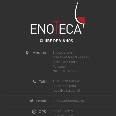
Morada:
Enoteca, Lda.
Rua Alves Redol 243-249
4050 - 043 Porto
Portugal
NIF.: 501 532 919
Telf.:
T: +351 228 348 440
(chamada para
rede fixa nacional)
Email:
enoteca@enoteca.pt
GPS:
41º 9'35.643" N
8º 36'59.1114" W