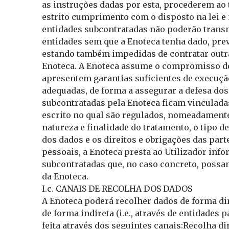
as instruções dadas por esta, procederem ao
estrito cumprimento com o disposto na lei e n
entidades subcontratadas não poderão transmi
entidades sem que a Enoteca tenha dado, previ
estando também impedidas de contratar outr
Enoteca. A Enoteca assume o compromisso de
apresentem garantias suficientes de execuçã
adequadas, de forma a assegurar a defesa dos 
subcontratadas pela Enoteca ficam vinculadas
escrito no qual são regulados, nomeadamente,
natureza e finalidade do tratamento, o tipo de
dos dados e os direitos e obrigações das par
pessoais, a Enoteca presta ao Utilizador inf
subcontratadas que, no caso concreto, poss
da Enoteca.
I.c. CANAIS DE RECOLHA DOS DADOS
A Enoteca poderá recolher dados de forma dire
de forma indireta (i.e., através de entidades 
feita através dos seguintes canais:Recolha di