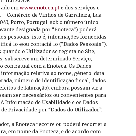
 UTILIZADOR
ojado em
www.enoteca.pt
e dos serviços e
 – Comércio de Vinhos de Garrafeira, Lda,
043, Porto, Portugal, sob o número único
ravante designada por “Enoteca”) poderá
dos pessoais, isto é, informações fornecidas
ficá-lo e/ou contactá-lo (“Dados Pessoais”).
 quando o Utilizador se regista no Site,
rs, subscreve um determinado Serviço,
o contratual com a Enoteca. Os Dados
 informação relativa ao nome, género, data
rada, número de identificação fiscal, dados
efeitos de faturação), embora possam vir a
ossam ser necessários ou convenientes para
. A Informação de Usabilidade e os Dados
 de Privacidade por “Dados do Utilizador”.
dor, a Enoteca recorre ou poderá recorrer a
para, em nome da Enoteca, e de acordo com