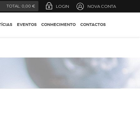
REGIÕES
)
TOTAL:
0,00 €
LOGIN
NOVA CONTA
CONSELHOS DO
ENÓLOGO
ÍCIAS
EVENTOS
CONHECIMENTO
CONTACTOS
DESIGNAÇÕES OFICIAIS
GUIA DO ENÓFILO