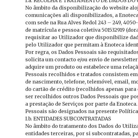
I.a. RECOLHA E TRATAMENTO DE DADOS DO
No âmbito da disponibilização do website al
comunicações ali disponibilizados, a Enoteca
com sede na Rua Alves Redol 243 – 249, 4050-
de matrícula e pessoa coletiva 501532919 (do
requisitar ao Utilizador que disponibilize da
pelo Utilizador que permitam à Enoteca identi
Por regra, os Dados Pessoais são requisitados
solicita um contacto e/ou envio de newslette
adquire um produto ou estabelece uma relaçã
Pessoais recolhidos e tratados consistem em
de nascimento, telefone, telemóvel, email, mo
do cartão de crédito (recolhidos apenas para 
ser recolhidos outros Dados Pessoais que p
a prestação de Serviços por parte da Enoteca
Pessoais são designados na presente Política
I.b. ENTIDADES SUBCONTRATADAS
No âmbito do tratamento dos Dados do Utiliza
entidades terceiras, por si subcontratadas, 