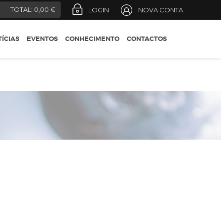
REGIÕES
)
TOTAL:
0,00 €
LOGIN
NOVA CONTA
CONSELHOS DO
ENÓLOGO
ÍCIAS
EVENTOS
CONHECIMENTO
CONTACTOS
DESIGNAÇÕES OFICIAIS
GUIA DO ENÓFILO