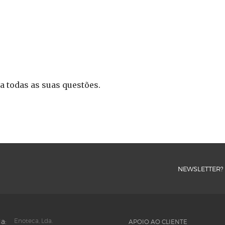
a todas as suas questões.
NEWSLETTER?
a:
Enoteca, Lda.
APOIO AO CLIENTE