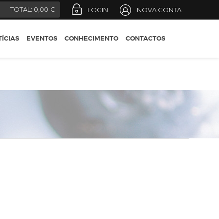
REGIÕES
)
TOTAL:
0,00 €
LOGIN
NOVA CONTA
CONSELHOS DO
ENÓLOGO
ÍCIAS
EVENTOS
CONHECIMENTO
CONTACTOS
DESIGNAÇÕES OFICIAIS
GUIA DO ENÓFILO