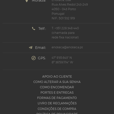
Morada:
Rua Alves Redol 243-249
4050 - 043 Porto
Portugal
NIF.: 501 532 919
Telf.:
T: +351 228 348 440
(chamada para
rede fixa nacional)
Email:
enoteca@enoteca.pt
GPS:
41º 9'35.643" N
8º 36'59.1114" W
APOIO AO CLIENTE
COMO ALTERAR A SUA SENHA
COMO ENCOMENDAR
PORTES E ENTREGAS
FORMAS DE PAGAMENTO
LIVRO DE RECLAMAÇÕES
CONDIÇÕES DE COMPRA