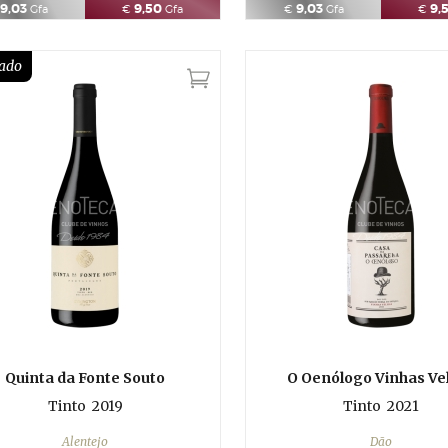
9,03
9,50
9,03
9,
Gfa
€
Gfa
€
Gfa
€
ado
Quinta da Fonte Souto
O Oenólogo Vinhas Ve
Tinto
2019
Tinto
2021
Alentejo
Dão