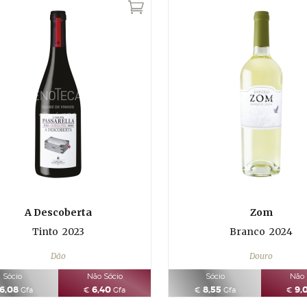
A Descoberta
Zom
Tinto
2023
Branco
2024
Dão
Douro
Sócio
Não Sócio
Sócio
Não 
6,08
6,40
8,55
9,
Gfa
€
Gfa
€
Gfa
€