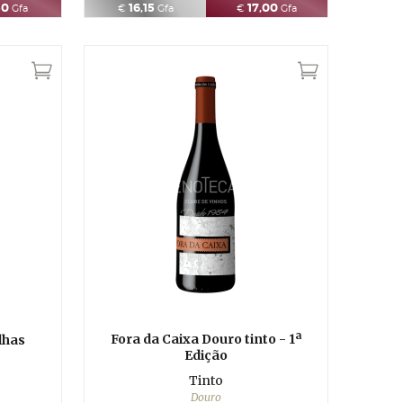
50
16,15
17,00
Gfa
€
Gfa
€
Gfa
Fora da Caixa Douro tinto - 1ª
lhas
Edição
Tinto
Douro