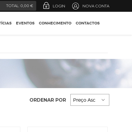
REGIÕES
)
TOTAL:
0,00 €
LOGIN
NOVA CONTA
CONSELHOS DO
ENÓLOGO
ÍCIAS
EVENTOS
CONHECIMENTO
CONTACTOS
DESIGNAÇÕES OFICIAIS
GUIA DO ENÓFILO
ORDENAR POR