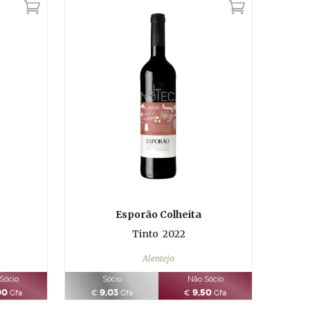
Esporão Colheita
Tinto
2022
Alentejo
Sócio
Sócio
Não Sócio
00
9,03
9,50
Gfa
€
Gfa
€
Gfa