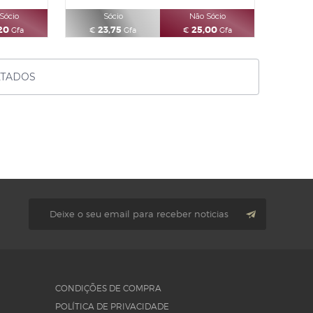
Sócio
Sócio
Não Sócio
20
23,75
25,00
Gfa
€
Gfa
€
Gfa
LTADOS
CONDIÇÕES DE COMPRA
POLÍTICA DE PRIVACIDADE