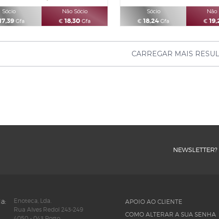
Sócio
Não Sócio
Sócio
Não 
17,39
18,30
18,24
19,
Gfa
€
Gfa
€
Gfa
€
CARREGAR MAIS RESU
NEWSLETTER?
a:
Enoteca, Lda.
APOIO AO CLIENTE
Rua Alves Redol 243-249
COMO ALTERAR A SUA SENHA
4050 - 043 Porto