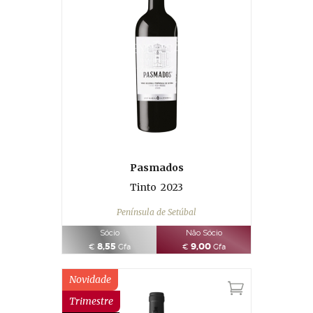
Pasmados
Tinto
2023
Península de Setúbal
Sócio
Não Sócio
8,55
9,00
€
Gfa
€
Gfa
Novidade
Trimestre