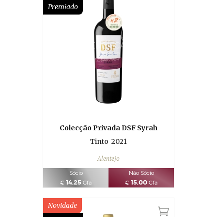
Premiado
Colecção Privada DSF Syrah
Tinto
2021
Alentejo
Sócio
Não Sócio
14,25
15,00
€
Gfa
€
Gfa
Novidade