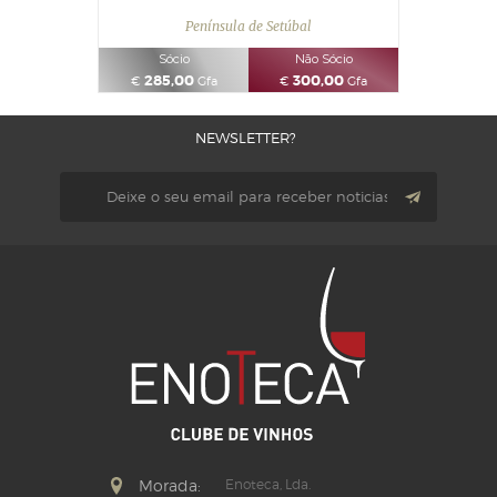
Península de Setúbal
Sócio
Não Sócio
285,00
300,00
€
Gfa
€
Gfa
NEWSLETTER?
Morada:
Enoteca, Lda.