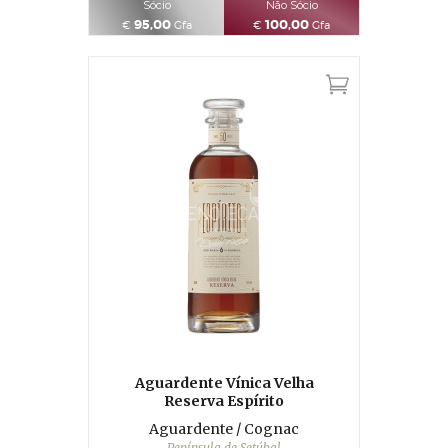
Sócio
Não Sócio
95,00
100,00
€
Gfa
€
Gfa
Aguardente Vínica Velha
Reserva Espírito
Aguardente / Cognac
Península de Setúbal