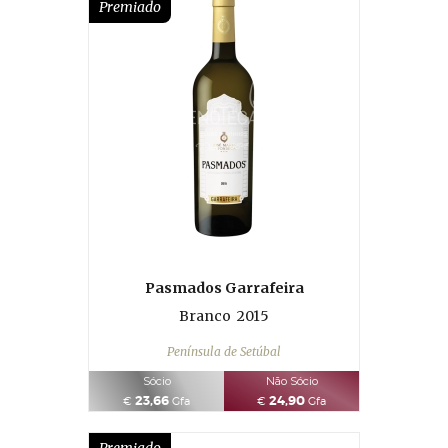
Premiado
Pasmados Garrafeira
Branco
2015
Península de Setúbal
Sócio
Não Sócio
23,66
24,90
€
Gfa
€
Gfa