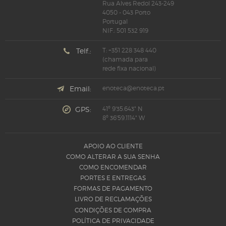
Rua Alves Redol 243-249
4050 - 043 Porto
Portugal
NIF.: 501 532 919
Telf.:
T: +351 228 348 440
(chamada para
rede fixa nacional)
Email:
enoteca@enoteca.pt
GPS:
41º 9'35.643" N
8º 36'59.1114" W
APOIO AO CLIENTE
COMO ALTERAR A SUA SENHA
COMO ENCOMENDAR
PORTES E ENTREGAS
FORMAS DE PAGAMENTO
LIVRO DE RECLAMAÇÕES
CONDIÇÕES DE COMPRA
POLÍTICA DE PRIVACIDADE