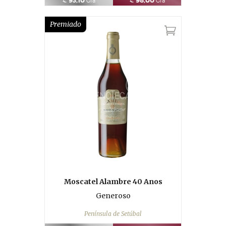
93,10
98,00
€
Gfa
€
Gfa
Premiado
Moscatel Alambre 40 Anos
Generoso
Península de Setúbal