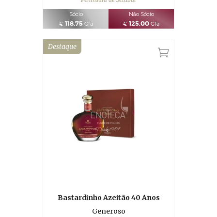
Sócio
Não Sócio
118,75
125,00
€
Gfa
€
Gfa
Destaque
Bastardinho Azeitão 40 Anos
Generoso