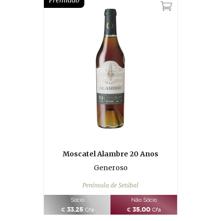
Premiado
Moscatel Alambre 20 Anos
Generoso
Península de Setúbal
Sócio
Não Sócio
33,25
35,00
€
Gfa
€
Gfa