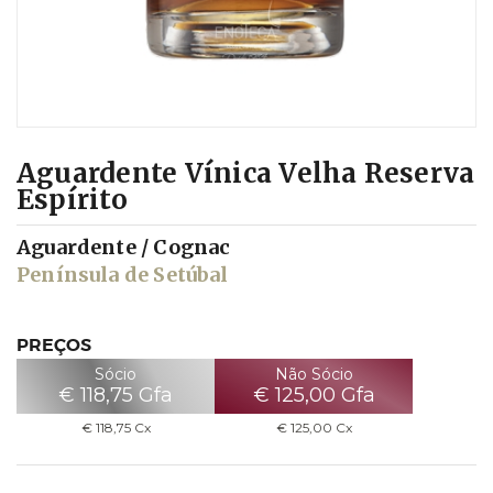
Aguardente Vínica Velha Reserva
Espírito
Aguardente / Cognac
Península de Setúbal
PREÇOS
Sócio
Não Sócio
€
118,75
Gfa
€
125,00
Gfa
€
118,75
Cx
€
125,00
Cx