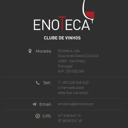
Morada:
Enoteca, Lda.
Rua Alves Redol 243-249
4050 - 043 Porto
Portugal
NIF.: 501 532 919
Telf.:
T: +351 228 348 440
(chamada para
rede fixa nacional)
Email:
enoteca@enoteca.pt
GPS:
41º 9'35.643" N
8º 36'59.1114" W