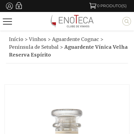
Passar
0
PRODUTO(S)
para
M
o
y
conteúdo
b
Início
>
Vinhos
>
Aguardente Cognac
>
principal
l
Peninsula de Setubal
>
Aguardente Vínica Velha
Reserva Espírito
o
c
k
t
i
t
l
e