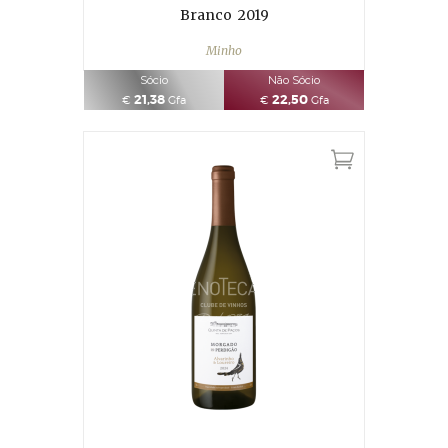
Branco
2019
Minho
Sócio
Não Sócio
21,38
22,50
€
Gfa
€
Gfa