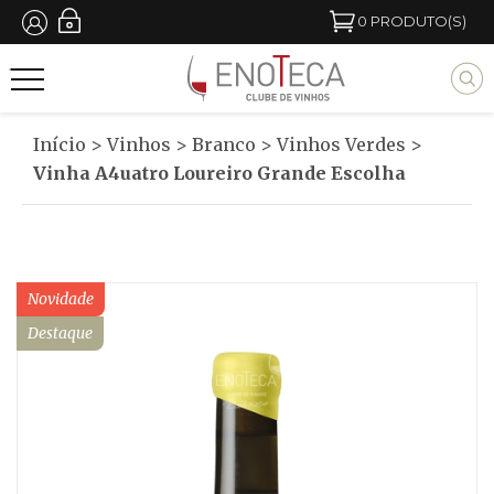
Passar
0
PRODUTO(S)
para
M
o
y
conteúdo
b
Início
>
Vinhos
>
Branco
>
Vinhos Verdes
>
principal
l
Vinha A4uatro Loureiro Grande Escolha
o
c
k
Novidade
t
Destaque
i
t
l
e