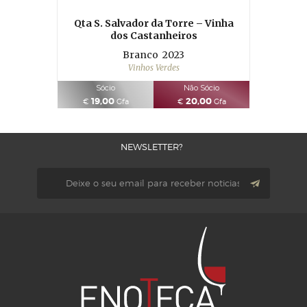
Qta S. Salvador da Torre – Vinha
dos Castanheiros
Branco
2023
Vinhos Verdes
Sócio
Não Sócio
19,00
20,00
€
Gfa
€
Gfa
NEWSLETTER?