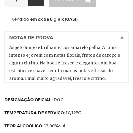
-
Vendido
em cx de 6
gfa
x (0,75l)
NOTAS DE PROVA
Aspeto limpo e brilhante, cor amarelo palha. Aroma
intenso e jovem com notas florais, frutos de caroço e
algum citrino. Na boca é fresco e elegante com boa
estrutura e suave a confirmar as notas cítricas do
aroma. Final muito agradável, fresco e citrino.
DESIGNAÇÃO OFICIAL:
D.O.C.
TEMPERATURA DE SERVIÇO:
10/12ºC
TEOR ALCOÓLICO:
12.00%vol