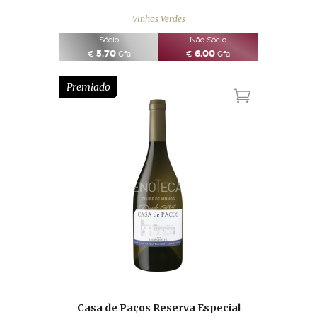
Vinhos Verdes
Sócio
Não Sócio
5,70
6,00
€
Gfa
€
Gfa
Premiado
Casa de Paços Reserva Especial