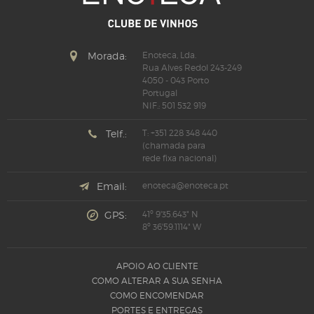
Morada:
Enoteca, Lda.
Rua Alves Redol 243-249
4050 - 043 Porto
Portugal
NIF.: 501 532 919
Telf.:
T: +351 228 348 440
(chamada para
rede fixa nacional)
Email:
enoteca@enoteca.pt
GPS:
41º 9'35.643" N
8º 36'59.1114" W
APOIO AO CLIENTE
COMO ALTERAR A SUA SENHA
COMO ENCOMENDAR
PORTES E ENTREGAS