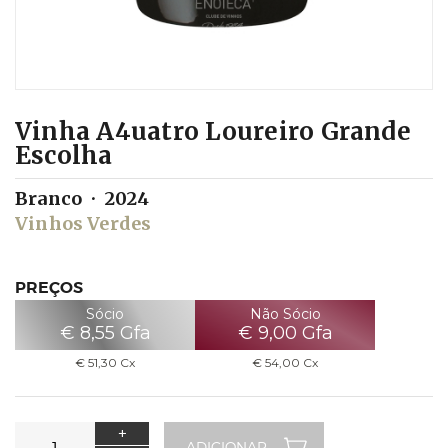
Vinha A4uatro Loureiro Grande
Escolha
Branco
2024
Vinhos Verdes
PREÇOS
Sócio
Não Sócio
€
8,55
Gfa
€
9,00
Gfa
€
51,30
Cx
€
54,00
Cx
+