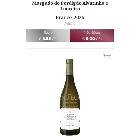
Morgado do Perdigão Alvarinho e
Loureiro
Branco
2024
Minho
Sócio
Não Sócio
8,55
9,00
€
Gfa
€
Gfa