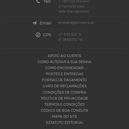
Telf.:
T: +351 228 348 440
(chamada para
rede fixa nacional)
Email:
enoteca@enoteca.pt
GPS:
41º 9'35.643" N
8º 36'59.1114" W
APOIO AO CLIENTE
COMO ALTERAR A SUA SENHA
COMO ENCOMENDAR
PORTES E ENTREGAS
FORMAS DE PAGAMENTO
LIVRO DE RECLAMAÇÕES
CONDIÇÕES DE COMPRA
POLÍTICA DE PRIVACIDADE
TERMOS E CONDIÇÕES
CÓDIGO DE BOA CONDUTA
MAPA DO SITE
ESTATUTO EDITORIAL