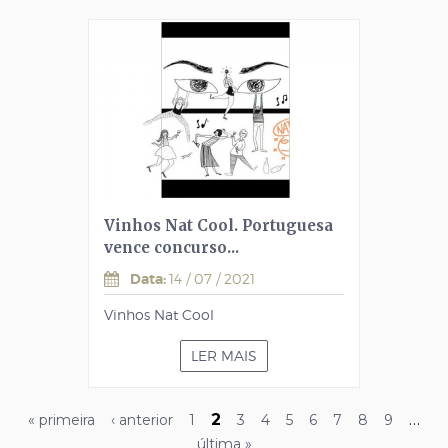
Vinhos Nat Cool. Portuguesa
vence concurso...
Data:
14 / 07 / 2021
Vinhos Nat Cool
LER MAIS
P
2
…
« primeira
‹ anterior
1
3
4
5
6
7
8
9
última »