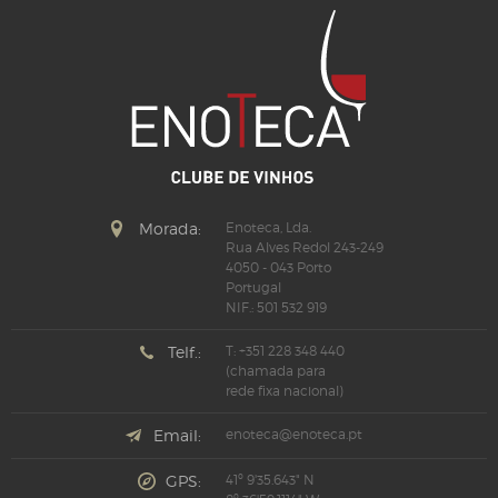
Morada:
Enoteca, Lda.
Rua Alves Redol 243-249
4050 - 043 Porto
Portugal
NIF.: 501 532 919
Telf.:
T: +351 228 348 440
(chamada para
rede fixa nacional)
Email:
enoteca@enoteca.pt
GPS:
41º 9'35.643" N