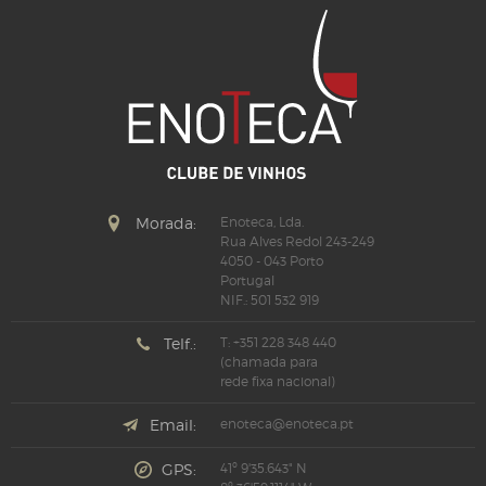
Morada:
Enoteca, Lda.
Rua Alves Redol 243-249
4050 - 043 Porto
Portugal
NIF.: 501 532 919
Telf.:
T: +351 228 348 440
(chamada para
rede fixa nacional)
Email:
enoteca@enoteca.pt
GPS:
41º 9'35.643" N