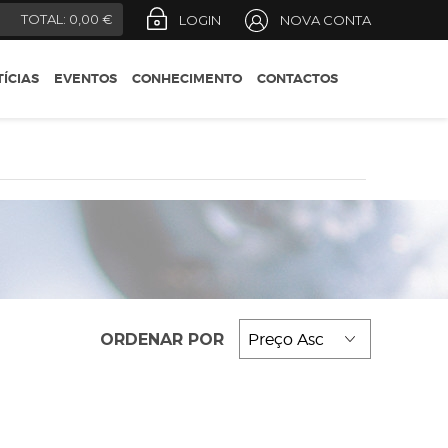
REGIÕES
)
TOTAL:
0,00 €
LOGIN
NOVA CONTA
CONSELHOS DO
ENÓLOGO
ÍCIAS
EVENTOS
CONHECIMENTO
CONTACTOS
DESIGNAÇÕES OFICIAIS
GUIA DO ENÓFILO
ORDENAR POR