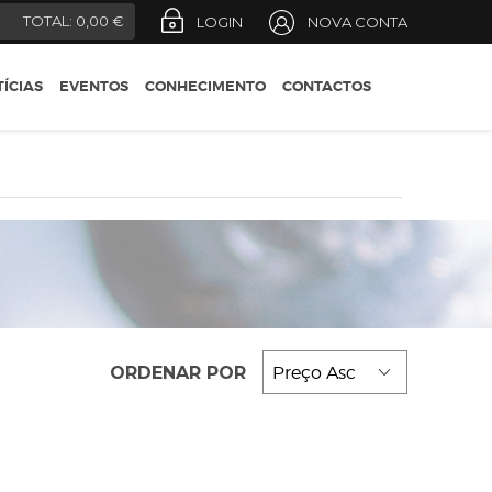
REGIÕES
)
TOTAL:
0,00 €
LOGIN
NOVA CONTA
CONSELHOS DO
ENÓLOGO
ÍCIAS
EVENTOS
CONHECIMENTO
CONTACTOS
DESIGNAÇÕES OFICIAIS
GUIA DO ENÓFILO
ORDENAR POR