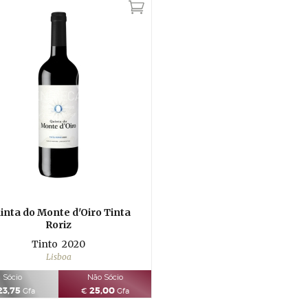
inta do Monte d'Oiro Tinta
Roriz
Tinto
2020
Lisboa
Sócio
Não Sócio
23,75
25,00
Gfa
€
Gfa