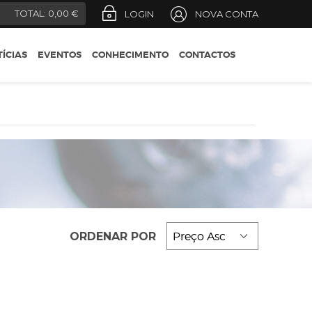
REGIÕES
)
TOTAL:
0,00 €
LOGIN
NOVA CONTA
CONSELHOS DO
ENÓLOGO
ÍCIAS
EVENTOS
CONHECIMENTO
CONTACTOS
DESIGNAÇÕES OFICIAIS
GUIA DO ENÓFILO
ORDENAR POR