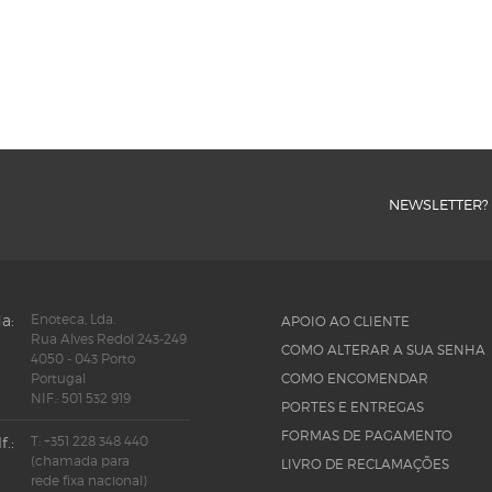
NEWSLETTER?
a:
Enoteca, Lda.
APOIO AO CLIENTE
Rua Alves Redol 243-249
COMO ALTERAR A SUA SENHA
4050 - 043 Porto
Portugal
COMO ENCOMENDAR
NIF.: 501 532 919
PORTES E ENTREGAS
FORMAS DE PAGAMENTO
f.:
T: +351 228 348 440
(chamada para
LIVRO DE RECLAMAÇÕES
rede fixa nacional)