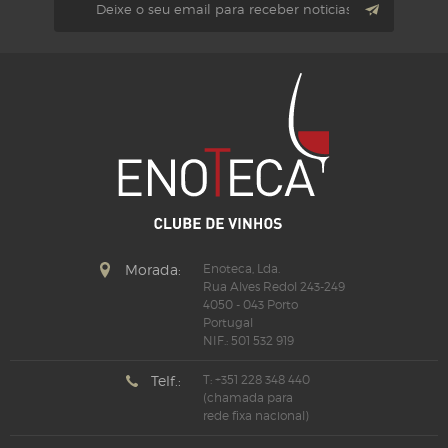
Morada:
Enoteca, Lda.
Rua Alves Redol 243-249
4050 - 043 Porto
Portugal
NIF.: 501 532 919
Telf.:
T: +351 228 348 440
(chamada para
rede fixa nacional)