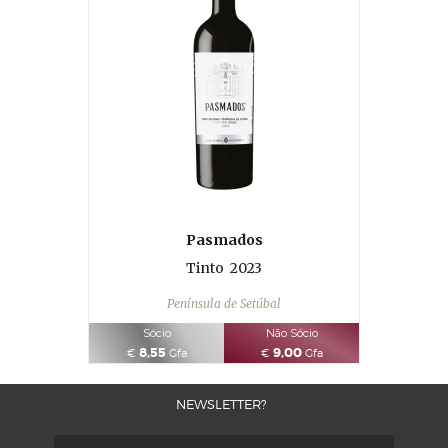
Pasmados
Tinto
2023
Península de Setúbal
Sócio
Não Sócio
8,55
9,00
€
Gfa
€
Gfa
NEWSLETTER?