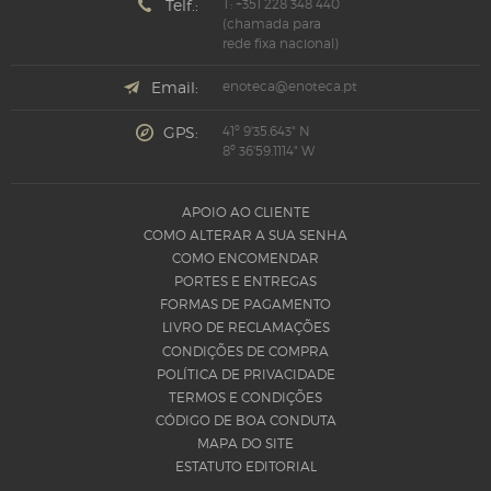
Telf.:
T: +351 228 348 440
(chamada para
rede fixa nacional)
Email:
enoteca@enoteca.pt
GPS:
41º 9'35.643" N
8º 36'59.1114" W
APOIO AO CLIENTE
COMO ALTERAR A SUA SENHA
COMO ENCOMENDAR
PORTES E ENTREGAS
FORMAS DE PAGAMENTO
LIVRO DE RECLAMAÇÕES
CONDIÇÕES DE COMPRA
POLÍTICA DE PRIVACIDADE
TERMOS E CONDIÇÕES
CÓDIGO DE BOA CONDUTA
MAPA DO SITE
ESTATUTO EDITORIAL