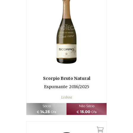
Scorpio Bruto Natural
Espumante
2016/2025
Lisboa
Sócio
Não Sócio
14,25
15,00
€
Gfa
€
Gfa