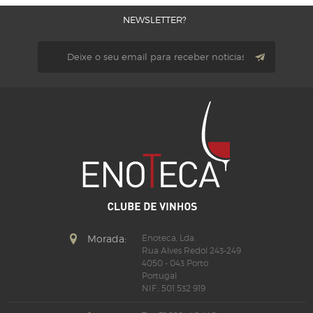
NEWSLETTER?
Morada:
Enoteca, Lda.
Rua Alves Redol 243-249
4050 - 043 Porto
Portugal
NIF.: 501 532 919