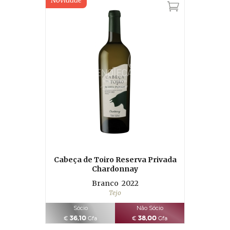
Novidade
Cabeça de Toiro Reserva Privada
Chardonnay
Branco
2022
Tejo
Sócio
Não Sócio
36,10
38,00
€
Gfa
€
Gfa