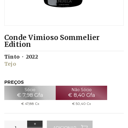
Conde Vimioso Sommelier
Edition
Tinto
2022
Tejo
PREÇOS
Sócio
Não Sócio
€
7,98
Gfa
€
8,40
Gfa
€
47,88
Cx
€
50,40
Cx
+