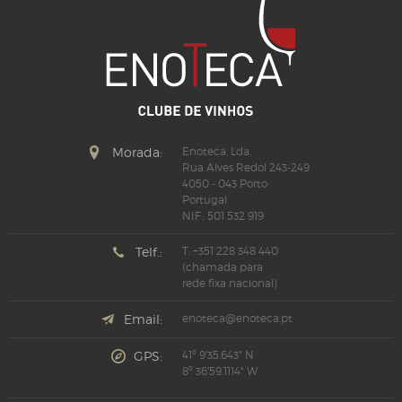
Morada:
Enoteca, Lda.
Rua Alves Redol 243-249
4050 - 043 Porto
Portugal
NIF.: 501 532 919
Telf.:
T: +351 228 348 440
(chamada para
rede fixa nacional)
Email:
enoteca@enoteca.pt
GPS:
41º 9'35.643" N
8º 36'59.1114" W