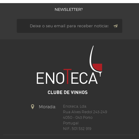
NEWSLETTER?
Morada:
Enoteca, Lda.
Rua Alves Redol 243-249
4050 - 043 Porto
Portugal
NIF.: 501 532 919