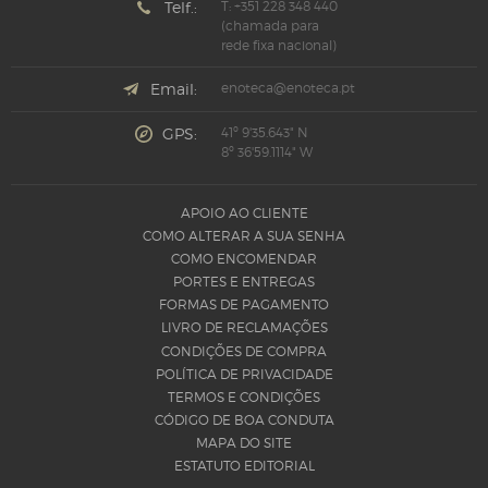
Telf.:
T: +351 228 348 440
(chamada para
rede fixa nacional)
Email:
enoteca@enoteca.pt
GPS:
41º 9'35.643" N
8º 36'59.1114" W
APOIO AO CLIENTE
COMO ALTERAR A SUA SENHA
COMO ENCOMENDAR
PORTES E ENTREGAS
FORMAS DE PAGAMENTO
LIVRO DE RECLAMAÇÕES
CONDIÇÕES DE COMPRA
POLÍTICA DE PRIVACIDADE
TERMOS E CONDIÇÕES
CÓDIGO DE BOA CONDUTA
MAPA DO SITE
ESTATUTO EDITORIAL