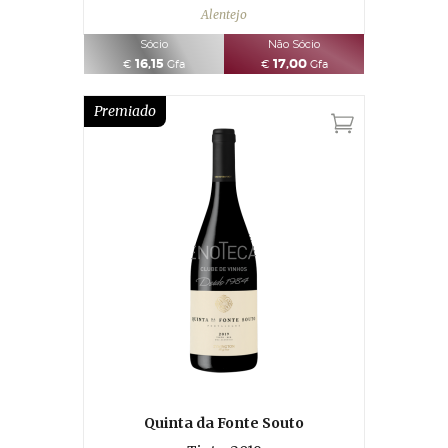
Alentejo
Sócio
Não Sócio
16,15
17,00
€
Gfa
€
Gfa
Premiado
Quinta da Fonte Souto