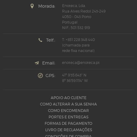
Morada:
Enoteca, Lda.
Rua Alves Redol 243-249
4050 - 043 Porto
Portugal
NIF.: 501 532 919
Telf.:
T: +351 228 348 440
(chamada para
rede fixa nacional)
Email:
enoteca@enoteca.pt
GPS:
41º 9'35.643" N
8º 36'59.1114" W
APOIO AO CLIENTE
COMO ALTERAR A SUA SENHA
COMO ENCOMENDAR
PORTES E ENTREGAS
FORMAS DE PAGAMENTO
LIVRO DE RECLAMAÇÕES
CONDIÇÕES DE COMPRA