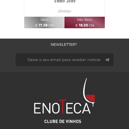
Tinto
2019
Alentejo
Sócio
Não Sócio
17,39
18,30
€
Gfa
€
Gfa
NEWSLETTER?