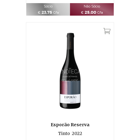
Sócio
Não Sócio
23,75
25,00
€
Gfa
€
Gfa
Esporão Reserva
Tinto
2022