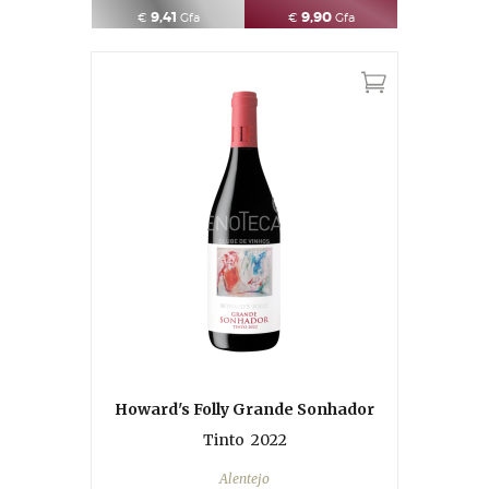
9,41
9,90
€
Gfa
€
Gfa
Howard's Folly Grande Sonhador
Tinto
2022
Alentejo