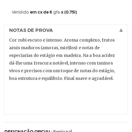
Vendido
em cx de 6
gfa
x (0,75l)
NOTAS DE PROVA
Cor rubi escuro e intenso. Aroma complexo, frutos
azuis maduros (amoras, mirtilos) e notas de
especiarias do estágio em madeira. Na a boa acidez
dá-lhe uma frescura notável, intenso com taninos
vivos e precisos com um toque de notas do estágio,
boa estrutura e equilíbrio. Final suave e agradável.
Preço Especial para SÓCIOS até 12 de ABRIL 2026:
Após essa data
:
Sócio 12,83 € gfa
- caixa 6 gfas. 76,98 €
DESIGNAÇÃO OFICIAL:
Regional