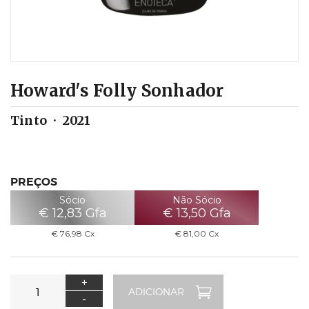
Howard's Folly Sonhador
Tinto
2021
PREÇOS
Sócio
Não Sócio
€
12,83
Gfa
€
13,50
Gfa
€
76,98
Cx
€
81,00
Cx
+
-