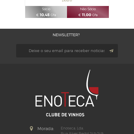
Douro
Sócio
Não Sócio
10,45
11,00
€
Gfa
€
Gfa
NEWSLETTER?
Morada:
Enoteca, Lda.
Rua Alves Redol 243-249