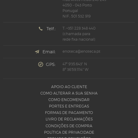
4050 - 043 Porto
Portugal
NIF.: 501 532 919
Telf.:
T: +351 228 348 440
(chamada para
rede fixa nacional)
Email:
enoteca@enoteca.pt
GPS:
41º 9'35.643" N
8º 36'59.1114" W
APOIO AO CLIENTE
COMO ALTERAR A SUA SENHA
COMO ENCOMENDAR
PORTES E ENTREGAS
FORMAS DE PAGAMENTO
LIVRO DE RECLAMAÇÕES
CONDIÇÕES DE COMPRA
POLÍTICA DE PRIVACIDADE