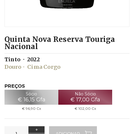
Quinta Nova Reserva Touriga
Nacional
Tinto
2022
Douro
Cima Corgo
PREÇOS
Sócio
Não Sócio
€
16,15
Gfa
€
17,00
Gfa
€
96,90
Cx
€
102,00
Cx
+