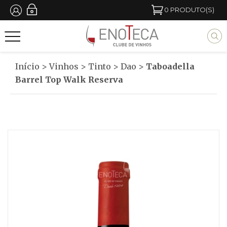
Passar
0
PRODUTO(S)
para
M
o
y
conteúdo
b
Início
>
Vinhos
>
Tinto
>
Dao
>
Taboadella
principal
l
Barrel Top Walk Reserva
o
c
k
t
i
t
l
e