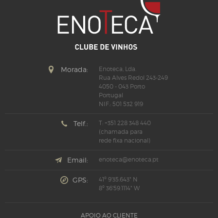
Morada:
Enoteca, Lda.
Rua Alves Redol 243-249
4050 - 043 Porto
Portugal
NIF.: 501 532 919
Telf.:
T: +351 228 348 440
(chamada para
rede fixa nacional)
Email:
enoteca@enoteca.pt
GPS:
41º 9'35.643" N
8º 36'59.1114" W
APOIO AO CLIENTE