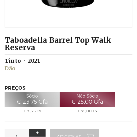
Taboadella Barrel Top Walk
Reserva
Tinto
2021
Dão
PREÇOS
Sócio
Não Sócio
€
23,75
Gfa
€
25,00
Gfa
€
71,25
Cx
€
75,00
Cx
+