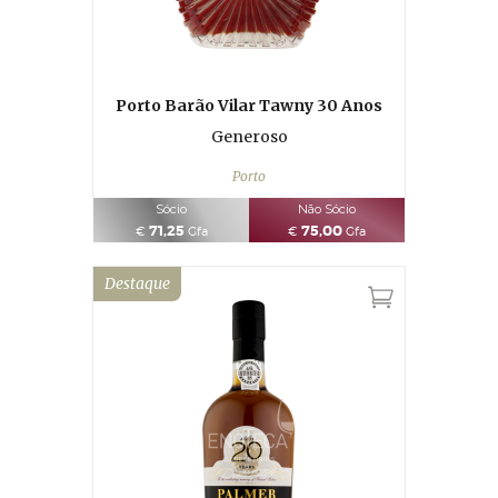
Porto Barão Vilar Tawny 30 Anos
Generoso
Porto
Sócio
Não Sócio
71,25
75,00
€
Gfa
€
Gfa
Destaque