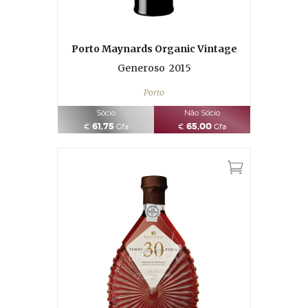
Porto Maynards Organic Vintage
Generoso
2015
Porto
Sócio
Não Sócio
61,75
65,00
€
Gfa
€
Gfa