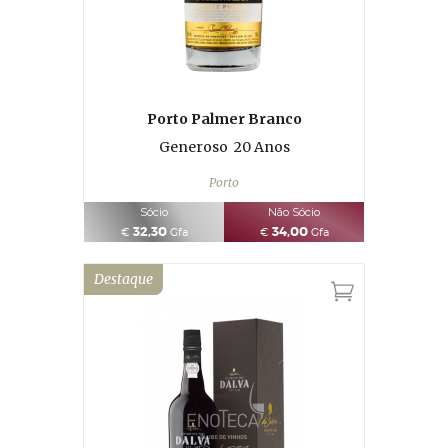
Porto Palmer Branco
Generoso
20 Anos
Porto
Sócio
Não Sócio
32,30
34,00
€
Gfa
€
Gfa
Destaque