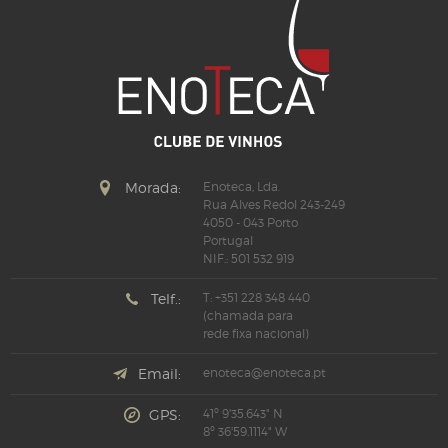
Morada:
Enoteca, Lda.
Rua Alves Redol 243-249
4050 - 043 Porto
Portugal
NIF.: 501 532 919
Telf.:
T: +351 228 348 440
(chamada para
rede fixa nacional)
Email:
enoteca@enoteca.pt
GPS:
41º 9'35.643" N
8º 36'59.1114" W