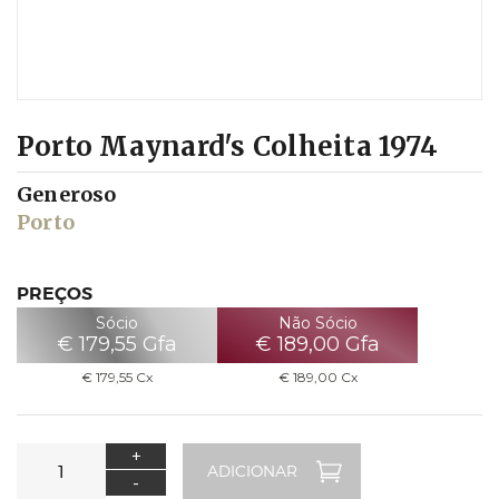
Porto Maynard's Colheita 1974
Generoso
Porto
PREÇOS
Sócio
Não Sócio
€
179,55
Gfa
€
189,00
Gfa
€
179,55
Cx
€
189,00
Cx
+
-