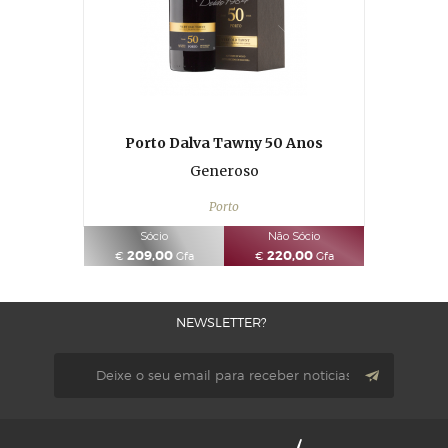
Porto Dalva Tawny 50 Anos
Generoso
Porto
Sócio
Não Sócio
209,00
220,00
€
Gfa
€
Gfa
NEWSLETTER?