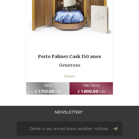
Porto Palmer Cask 150 anos
Generoso
Douro
Sócio
Não Sócio
1.710,00
1.800,00
€
Gfa
€
Gfa
NEWSLETTER?