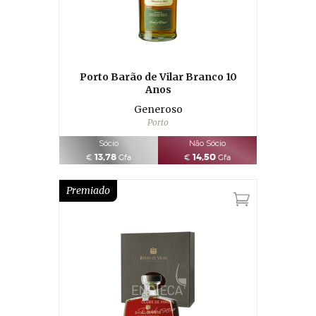
Porto Barão de Vilar Branco 10
Anos
Generoso
Porto
Sócio
Não Sócio
13,78
14,50
€
Gfa
€
Gfa
Premiado