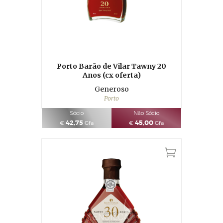
Porto Barão de Vilar Tawny 20
Anos (cx oferta)
Generoso
Porto
Sócio
Não Sócio
42,75
45,00
€
Gfa
€
Gfa