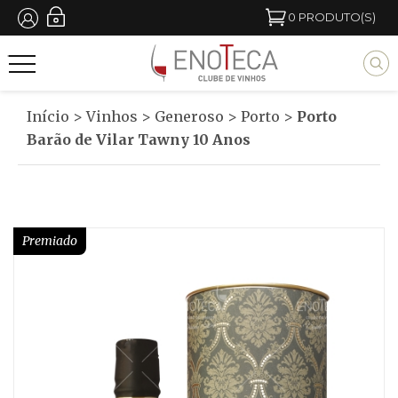
Passar
0
PRODUTO(S)
para
M
o
y
conteúdo
b
Início
>
Vinhos
>
Generoso
>
Porto
>
Porto
principal
l
Barão de Vilar Tawny 10 Anos
o
c
k
Premiado
t
i
t
l
e