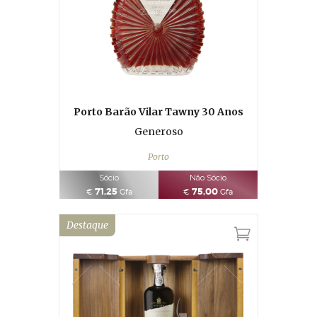
Porto Barão Vilar Tawny 30 Anos
Generoso
Porto
Sócio
Não Sócio
71,25
75,00
€
Gfa
€
Gfa
Destaque