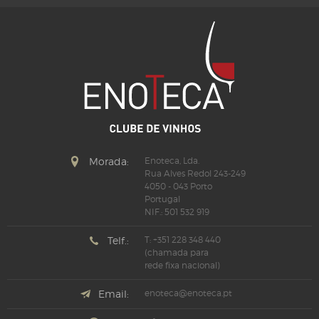
Morada:
Enoteca, Lda.
Rua Alves Redol 243-249
4050 - 043 Porto
Portugal
NIF.: 501 532 919
Telf.:
T: +351 228 348 440
(chamada para
rede fixa nacional)
Email:
enoteca@enoteca.pt