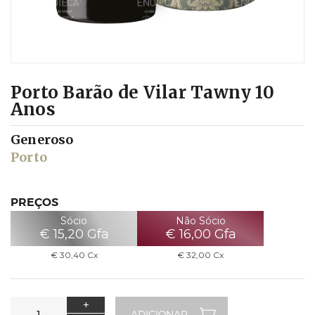
Porto Barão de Vilar Tawny 10
Anos
Generoso
Porto
PREÇOS
Sócio
Não Sócio
€
15,20
Gfa
€
16,00
Gfa
€
30,40
Cx
€
32,00
Cx
+