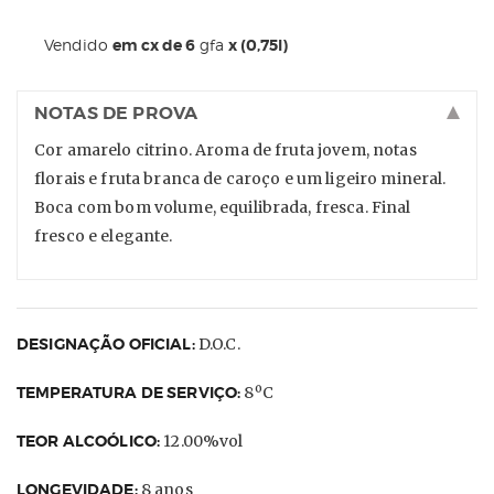
Vendido
em cx de 6
gfa
x (0,75l)
NOTAS DE PROVA
Cor amarelo citrino. Aroma de fruta jovem, notas
florais e fruta branca de caroço e um ligeiro mineral.
Boca com bom volume, equilibrada, fresca. Final
fresco e elegante.
DESIGNAÇÃO OFICIAL:
D.O.C.
TEMPERATURA DE SERVIÇO:
8ºC
TEOR ALCOÓLICO:
12.00%vol
LONGEVIDADE:
8 anos