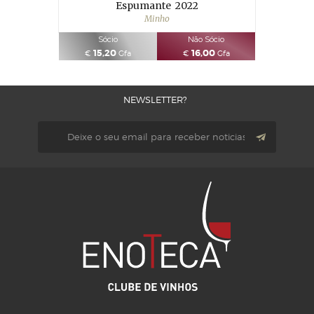
Espumante
2022
Minho
Sócio
Não Sócio
15,20
16,00
€
Gfa
€
Gfa
NEWSLETTER?