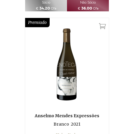
Sócio
Não Sócio
34,20
36,00
€
Gfa
€
Gfa
Premiado
Anselmo Mendes Expressões
Branco
2021