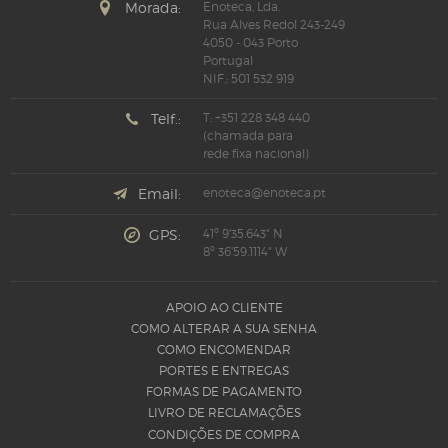
Morada:
Enoteca, Lda.
Rua Alves Redol 243-249
4050 - 043 Porto
Portugal
NIF.: 501 532 919
Telf.:
T: +351 228 348 440
(chamada para
rede fixa nacional)
Email:
enoteca@enoteca.pt
GPS:
41º 9'35.643" N
8º 36'59.1114" W
APOIO AO CLIENTE
COMO ALTERAR A SUA SENHA
COMO ENCOMENDAR
PORTES E ENTREGAS
FORMAS DE PAGAMENTO
LIVRO DE RECLAMAÇÕES
CONDIÇÕES DE COMPRA