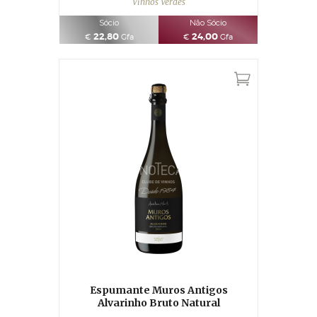
Vinhos Verdes
Sócio
Não Sócio
22,80
24,00
€
Gfa
€
Gfa
Espumante Muros Antigos
Alvarinho Bruto Natural