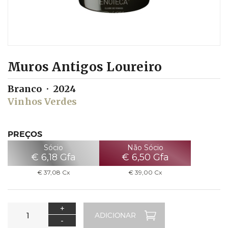
Muros Antigos Loureiro
Branco
2024
Vinhos Verdes
PREÇOS
Sócio
Não Sócio
€
6,18
Gfa
€
6,50
Gfa
€
37,08
Cx
€
39,00
Cx
+
-