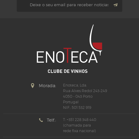
Morada:
Enoteca, Lda.
Rua Alves Redol 243-249
4050 - 043 Porto
Portugal
NIF.: 501 532 919
Telf.:
T: +351 228 348 440
(chamada para
rede fixa nacional)