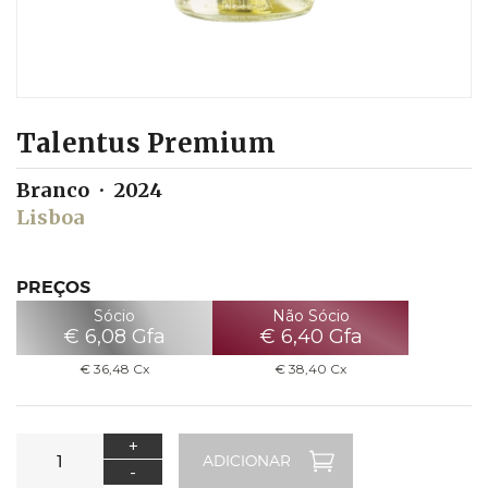
Talentus Premium
Branco
2024
Lisboa
PREÇOS
Sócio
Não Sócio
€
6,08
Gfa
€
6,40
Gfa
€
36,48
Cx
€
38,40
Cx
+
-