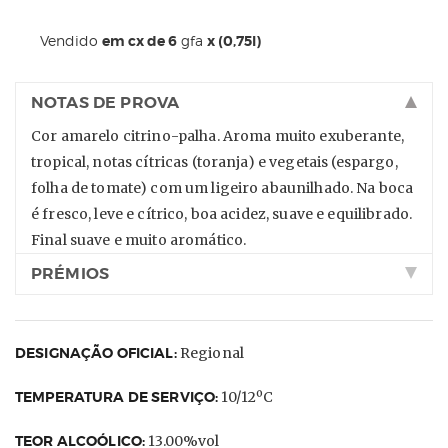
Vendido
em cx de 6
gfa
x (0,75l)
NOTAS DE PROVA
Cor amarelo citrino-palha. Aroma muito exuberante,
tropical, notas cítricas (toranja) e vegetais (espargo,
folha de tomate) com um ligeiro abaunilhado. Na boca
é fresco, leve e cítrico, boa acidez, suave e equilibrado.
Final suave e muito aromático.
PRÉMIOS
DESIGNAÇÃO OFICIAL:
Regional
TEMPERATURA DE SERVIÇO:
10/12ºC
TEOR ALCOÓLICO:
13.00%vol