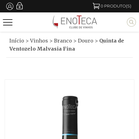
Passar
0
PRODUTO(S)
para
M
o
y
conteúdo
b
Início
>
Vinhos
>
Branco
>
Douro
>
Quinta de
principal
l
Ventozelo Malvasia Fina
o
c
k
t
i
t
l
e