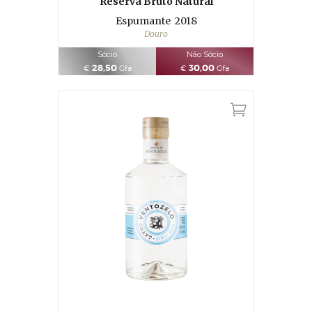
Reserva Bruto Natural
Espumante
2018
Douro
Sócio
Não Sócio
28,50
30,00
€
Gfa
€
Gfa