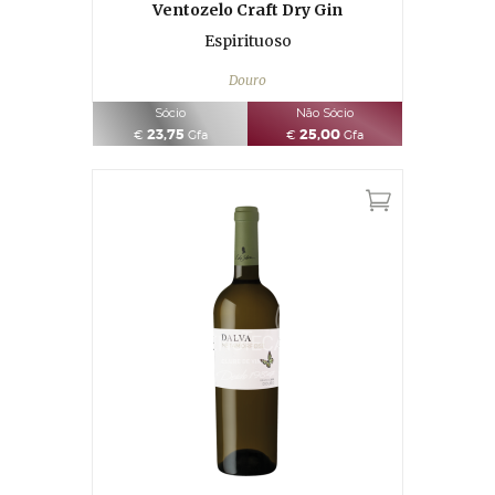
Ventozelo Craft Dry Gin
Espirituoso
Douro
Sócio
Não Sócio
23,75
25,00
€
Gfa
€
Gfa