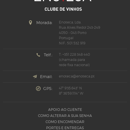
Morada:
Enoteca, Lda.
Rua Alves Redol 243-249
4050 - 043 Porto
Portugal
NIF.: 501 532 919
Telf.:
T: +351 228 348 440
(chamada para
rede fixa nacional)
Email:
enoteca@enoteca.pt
GPS:
41º 9'35.643" N
8º 36'59.1114" W
APOIO AO CLIENTE
COMO ALTERAR A SUA SENHA
COMO ENCOMENDAR
PORTES E ENTREGAS