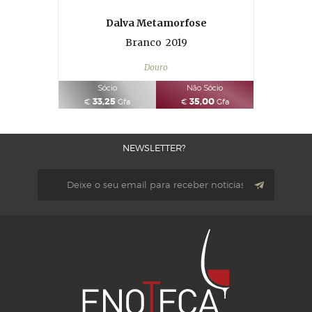
Dalva Metamorfose
Branco
2019
Douro
Sócio
Não Sócio
33,25
35,00
€
Gfa
€
Gfa
NEWSLETTER?