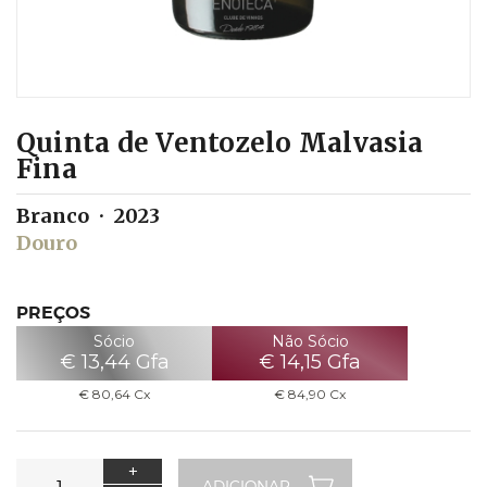
Quinta de Ventozelo Malvasia
Fina
Branco
2023
Douro
PREÇOS
Sócio
Não Sócio
€
13,44
Gfa
€
14,15
Gfa
€
80,64
Cx
€
84,90
Cx
+