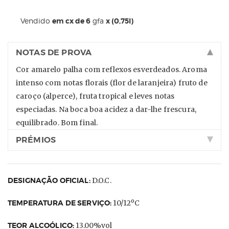
Vendido
em cx de 6
gfa
x (0,75l)
NOTAS DE PROVA
Cor amarelo palha com reflexos esverdeados. Aroma
intenso com notas florais (flor de laranjeira) fruto de
caroço (alperce), fruta tropical e leves notas
especiadas. Na boca boa acidez a dar-lhe frescura,
equilibrado. Bom final.
PRÉMIOS
DESIGNAÇÃO OFICIAL:
D.O.C.
TEMPERATURA DE SERVIÇO:
10/12ºC
TEOR ALCOÓLICO:
13.00%vol