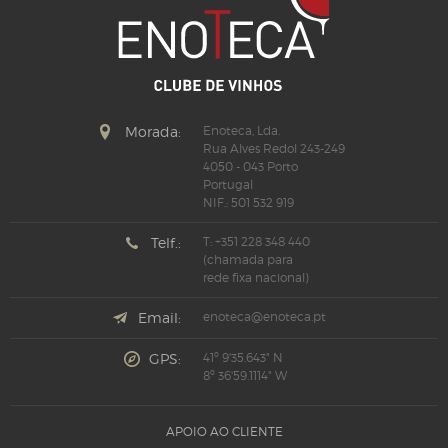
Morada:
Enoteca, Lda.
Rua Alves Redol 243-249
4050 - 043 Porto
Portugal
NIF.: 501 532 919
Telf.:
T: +351 228 348 440
(chamada para
rede fixa nacional)
Email:
enoteca@enoteca.pt
GPS:
41º 9'35.643" N
8º 36'59.1114" W
APOIO AO CLIENTE