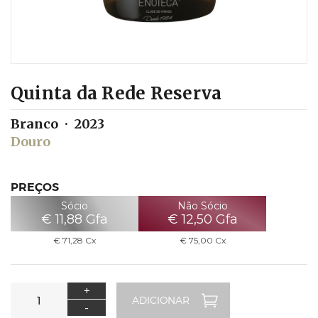
Quinta da Rede Reserva
Branco
2023
Douro
PREÇOS
Sócio
Não Sócio
€
11,88
Gfa
€
12,50
Gfa
€
71,28
Cx
€
75,00
Cx
+
-