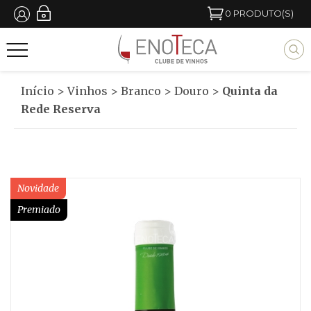
Passar
0
PRODUTO(S)
para
M
o
y
conteúdo
b
Início
>
Vinhos
>
Branco
>
Douro
>
Quinta da
principal
l
Rede Reserva
o
c
k
Novidade
t
Premiado
i
t
l
e