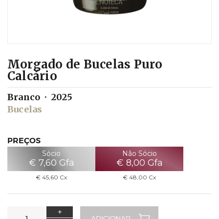
Morgado de Bucelas Puro
Calcário
Branco
2025
Bucelas
PREÇOS
Sócio
Não Sócio
€
7,60
Gfa
€
8,00
Gfa
€
45,60
Cx
€
48,00
Cx
+