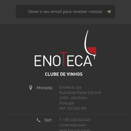
Morada:
Enoteca, Lda.
Rua Alves Redol 243-249
4050 - 043 Porto
Portugal
NIF.: 501 532 919
Telf.:
T: +351 228 348 440
(chamada para
rede fixa nacional)