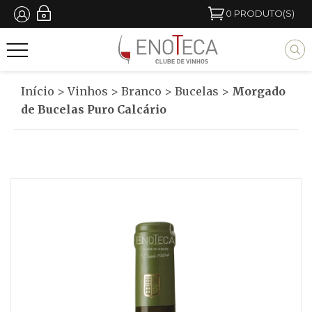
Passar
0
PRODUTO(S)
para
M
o
y
conteúdo
b
Início
>
Vinhos
>
Branco
>
Bucelas
>
Morgado
principal
l
de Bucelas Puro Calcário
o
c
k
t
i
t
l
e