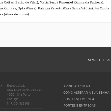
 de Cottas, Barão de Vilar); Maria Serpa Pimentel (Quinta da Pacheca);
 Quintas, Opta Wines); Patrícia Peixoto (Casa Santa Vitória); Rui Cunha
sa (Alves de Sousa).
NEWSLETTER?
a:
Enoteca, Lda.
APOIO AO CLIENTE
Rua Alves Redol 243-249
COMO ALTERAR A SUA SENHA
4050 - 043 Porto
Portugal
COMO ENCOMENDAR
NIF.: 501 532 919
PORTES E ENTREGAS