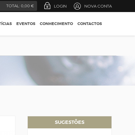
REGIÕES
)
TOTAL:
0,00 €
LOGIN
NOVA CONTA
CONSELHOS DO
ENÓLOGO
ÍCIAS
EVENTOS
CONHECIMENTO
CONTACTOS
DESIGNAÇÕES OFICIAIS
GUIA DO ENÓFILO
SUGESTÕES