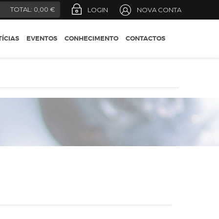
REGIÕES
)
TOTAL:
0,00 €
LOGIN
NOVA CONTA
CONSELHOS DO
ENÓLOGO
ÍCIAS
EVENTOS
CONHECIMENTO
CONTACTOS
DESIGNAÇÕES OFICIAIS
GUIA DO ENÓFILO